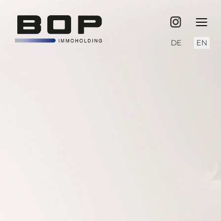
≡
Select your langu
DE
EN