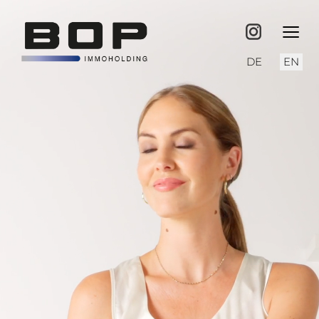
≡
Select your langu
DE
EN