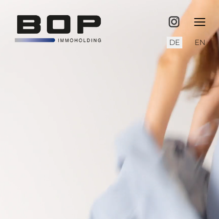
≡
Sprache auswähl
DE
EN