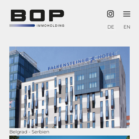
≡
Sprache auswähl
DE
EN
Belgrad - Serbien